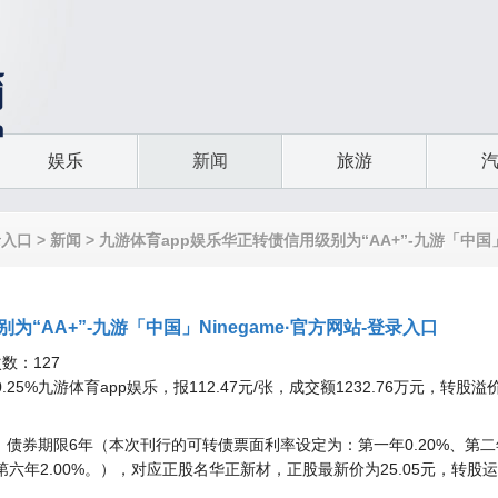
娱乐
新闻
旅游
录入口
>
新闻
> 九游体育app娱乐华正转债信用级别为“AA+”-九游「中国」
“AA+”-九游「中国」Ninegame·官方网站-登录入口
次数：127
5%九游体育app娱乐，报112.47元/张，成交额1232.76万元，转股溢价
，债券期限6年（本次刊行的可转债票面利率设定为：第一年0.20%、第二年0
%、第六年2.00%。），对应正股名华正新材，正股最新价为25.05元，转股运