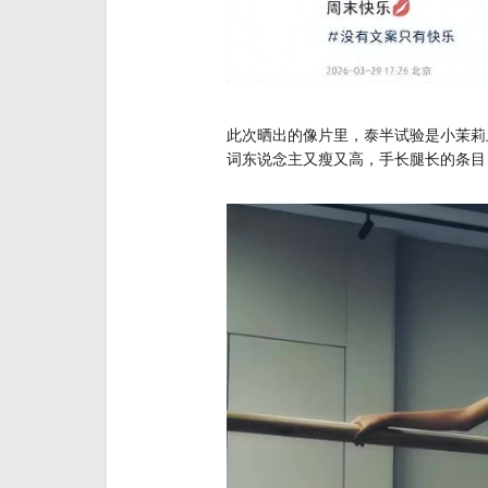
此次晒出的像片里，泰半试验是小茉莉
词东说念主又瘦又高，手长腿长的条目