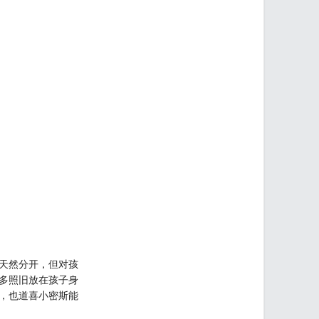
天然分开，但对孩
多照旧放在孩子身
，也道喜小密斯能