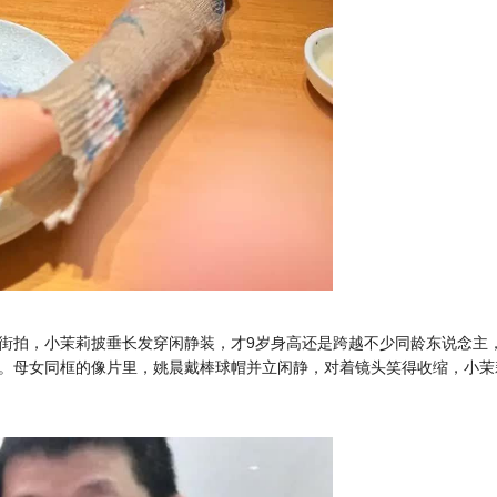
街拍，小茉莉披垂长发穿闲静装，才9岁身高还是跨越不少同龄东说念主
。母女同框的像片里，姚晨戴棒球帽并立闲静，对着镜头笑得收缩，小茉