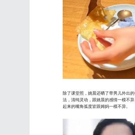
除了课堂照，姚晨还晒了带男儿外出的
法，清纯灵动，跟姚晨的感情一模不异
起来的嘴角弧度皆跟姆妈一模不异。