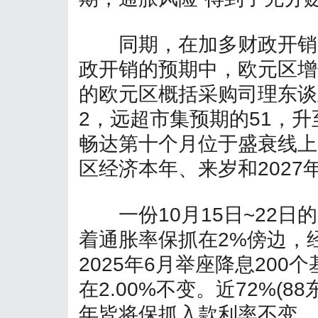
同期，在加多财政开销，
政开销的预期中，欧元区增
的欧元区概括采购司理东谈主指数
2，远超市集预期的51，升
畅达第十个月位于盛衰线上
区经济本年、来岁和2027年将
一份10月15日~22日
着通胀率保抓在2%傍边，经
2025年6月举座降息20
在2.00%不变。近72%(
年皆将保抓入款利率不变，5