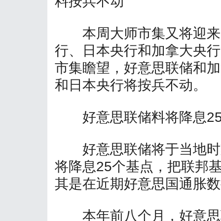
料按兵不动
本周大师市集又将迎来超
行、日本央行和加拿大央行
市集瞻望，好意思联储和加
和日本央行将按兵不动。
好意思联储料将降息25
好意思联储将于当地时刻
将降息25个基点，把联邦基金
其是在近期好意思国通胀数
本年前八个月，好意思联