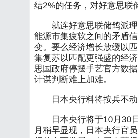
结2%的任务，对好意思联
就连好意思联储鸽派理事
能源市集疲软之间的矛盾信
变。要么经济增长放缓以匹
集复苏以匹配更强盛的经济
思国政府停摆手艺官方数据
计谋判断难上加难。
日本央行料将按兵不动
日本央行将于10月30
月稍早显现，日本央行官员