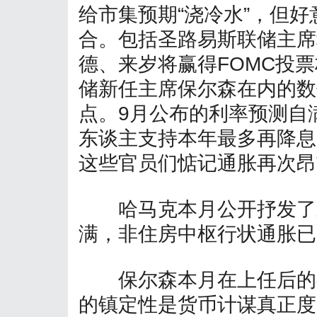
给市集预期“浇冷水”，但
合。包括圣路易斯联储主席
德、来岁将赢得FOMC投
储新任主席保尔森在内的数
点。9月公布的利率预测自
东谈主支持本年最多再降息
这些官员们惦记通胀再次昂
哈马克本月公开抒发了对
满，非住房中枢行状通胀已
保尔森本月在上任后的初
的镇定性是货币计谋真正度