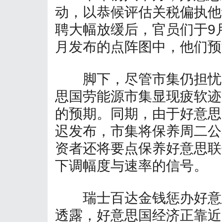
动，以恭候评估关税偏执他
聘大幅放缓后，官员们于9
月发布的点阵图中，他们预
脚下，尽管市集仍担忧关
思国劳能源市集显现疲软迹
的预期。同期，由于好意思
迟发布，市集将保养周二公
资者还将要点保养好意思联
下调幅度与速率的信号。
瑞士百达金钱惩办好意思
透露，好意思国经济正靠近