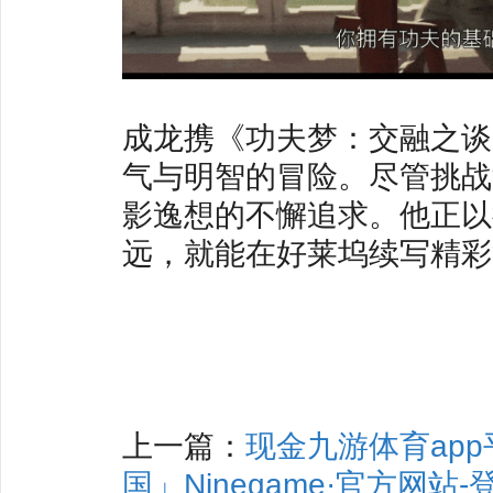
成龙携《功夫梦：交融之谈
气与明智的冒险。尽管挑战
影逸想的不懈追求。他正以
远，就能在好莱坞续写精彩
上一篇：
现金九游体育ap
国」Ninegame·官方网站