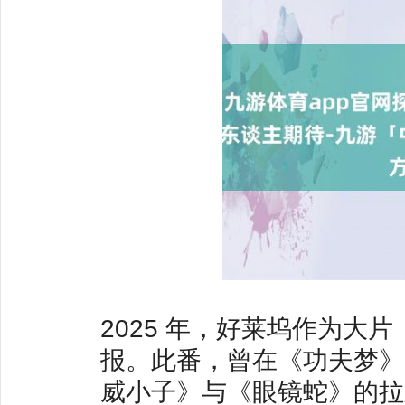
2025 年，好莱坞作为大
报。此番，曾在《功夫梦》
威小子》与《眼镜蛇》的拉