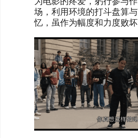
为电影的疼爱，躬行参与作
场，利用环境的打斗盘算与
忆，虽作为幅度和力度败坏