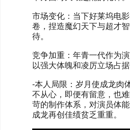
市场变化：当下好莱坞电影市
卷，捏造魔幻天下与超才智
待。
竞争加重：年青一代作为演
以强大体魄和凌厉立场占据
-本人局限：岁月使成龙肉
不从心，即便有留意，也难
苛的制作体系，对演员体能
成龙再创佳绩贫乏重重。