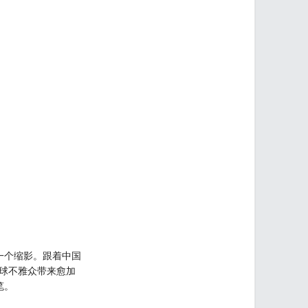
一个缩影。跟着中国
球不雅众带来愈加
笔。