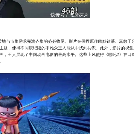
质地与市集需求完满齐集的势必收尾。影片在保捏原作幽默钦慕、寓教于
主题，使得不同庚纪段的不雅众王人能从中找到共识。此外，影片的视觉
画，王人展现了中国动画电影的最高水平。这些上风使得《哪吒2》在口
。