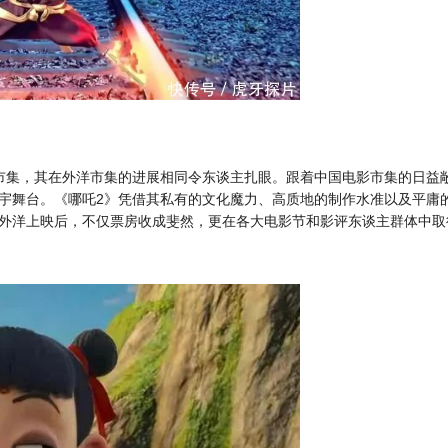
市集，其在外洋市集的进展相同令东谈主扎眼。跟着中国电影市集的日益
宇舞台。《哪吒2》凭借其私有的文化魔力、高质地的制作水准以及平庸
外洋上映后，不仅票房收成斐然，更在各大电影节和影评东谈主群体中取