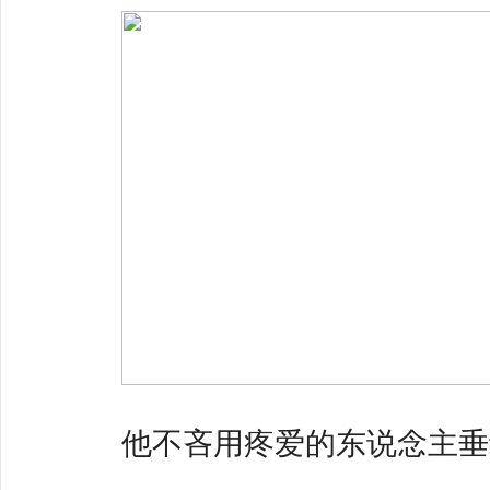
他不吝用疼爱的东说念主垂