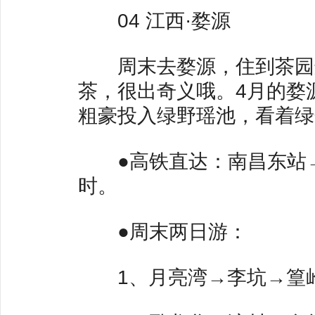
04 江西·婺源
周末去婺源，住到茶园边
茶，很出奇义哦。4月的婺
粗豪投入绿野瑶池，看着绿
●高铁直达：南昌东站→婺
时。
●周末两日游：
1、月亮湾→李坑→篁