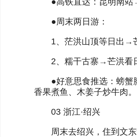
●高铁直达：昆明南站→普
●周末两日游：
1、茫洪山顶等日出→芒
2、糯干古寨→芒洪看
●好意思食推选：螃蟹脚
香果煮鱼、木姜子炒牛肉。
03 浙江·绍兴
周末去绍兴，住到文东说