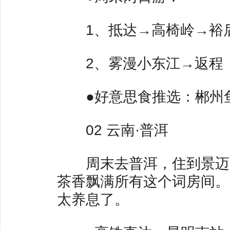
1、抵达→高椅岭→裕
2、雾漫小东江→返程
●好意思食推选：郴州鱼
02 云南·普洱
周末去普洱，住到景迈山
茶香飘满所有这个词房间。
太养息了。