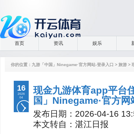
首页
资讯
娱乐
你的位置：
九游「中国」Ninegame·官方网站-登录入口
>
旅游
> 
16
现金九游体育app平台
2026
国」Ninegame·官方
04
发布日期：2026-04-16 1
本文转自：湛江日报