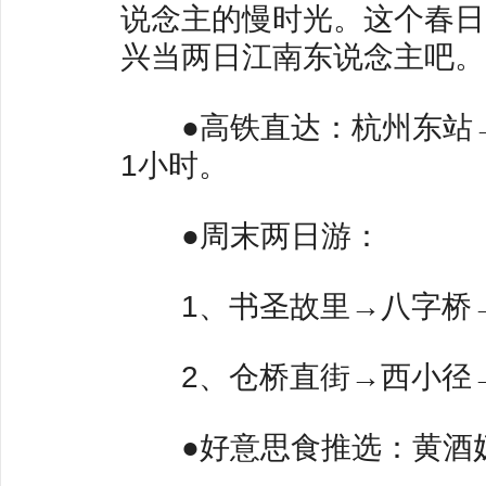
说念主的慢时光。这个春日
兴当两日江南东说念主吧。
●高铁直达：杭州东站→
1小时。
●周末两日游：
1、书圣故里→八字桥→
2、仓桥直街→西小径→
●好意思食推选：黄酒奶