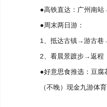
●高铁直达：广州南站→贺
●周末两日游：
1、抵达古镇→游古巷
2、看晨景踱步→返程
●好意思食推选：豆腐花
（不晚）现金九游体育a