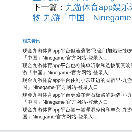
下一篇：
九游体育app娱
物-九游「中国」Ninegam
相关资讯
现金九游体育app平台但若袭取“飞金门加船班”款
「中国」Ninegame·官方网站-登录入口
现金九游体育app平台也将简单听取和选拔阛阓响
游「中国」Ninegame·官方网站-登录入口
现金九游体育app平台住到小东江边的民宿里-九
国」Ninegame·官方网站-登录入口
现金九游体育app平台更藏在青石板路的裂缝间-
「中国」Ninegame·官方网站-登录入口
现金九游体育app平台尝一尝浑源凉粉和羊杂-九
国」Ninegame·官方网站-登录入口