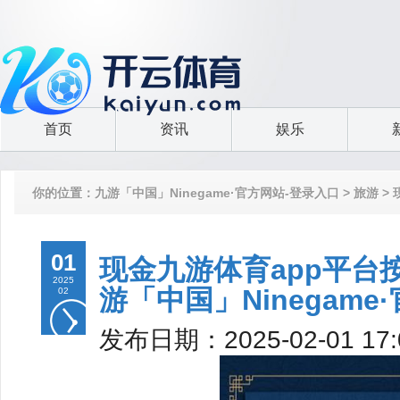
首页
资讯
娱乐
你的位置：
九游「中国」Ninegame·官方网站-登录入口
>
旅游
> 
01
现金九游体育app平台
2025
游「中国」Ninegame
02
发布日期：2025-02-01 1