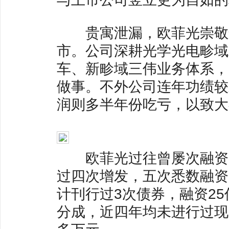
贵寓泄漏，欧菲光崇敬运营
市。公司深耕光学光电畛域
车、新畛域三伟业务体系，
做事。不外公司连年功绩较
润则多半年份吃亏，以致大
欧菲光过往曾屡次融资，
过四次增发，五次悉数融资
计刊行过3次债券，融资2
分成，近四年均未进行过现