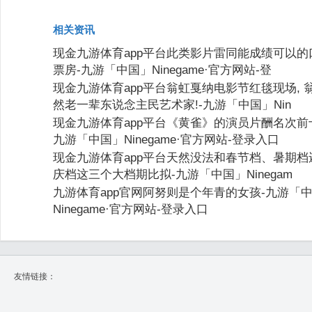
相关资讯
现金九游体育app平台此类影片雷同能成绩可以的
票房-九游「中国」Ninegame·官方网站-登
现金九游体育app平台翁虹戛纳电影节红毯现场, 
然老一辈东说念主民艺术家!-九游「中国」Nin
现金九游体育app平台《黄雀》的演员片酬名次前
九游「中国」Ninegame·官方网站-登录入口
现金九游体育app平台天然没法和春节档、暑期档
庆档这三个大档期比拟-九游「中国」Ninegam
九游体育app官网阿努则是个年青的女孩-九游「
Ninegame·官方网站-登录入口
友情链接：