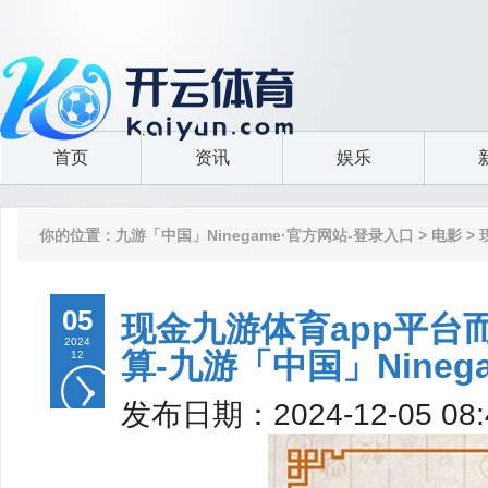
首页
资讯
娱乐
你的位置：
九游「中国」Ninegame·官方网站-登录入口
>
电影
>
05
现金九游体育app平台
2024
算-九游「中国」Nineg
12
发布日期：2024-12-05 0