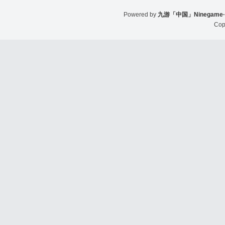
Powered by
九游「中国」Ninegam
Cop