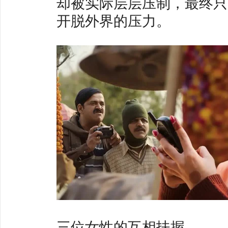
却被实际层层压制，最终只
开脱外界的压力。
三位女性的互相扶握