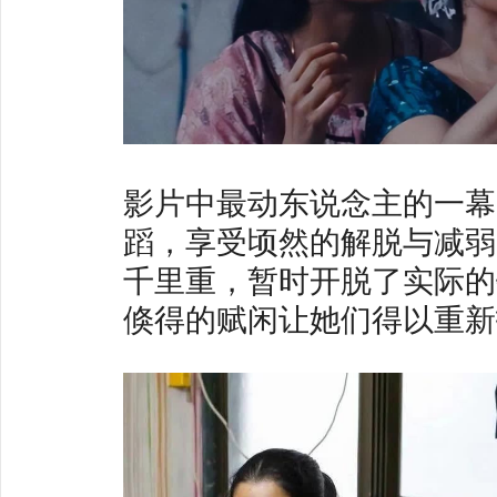
影片中最动东说念主的一幕
蹈，享受顷然的解脱与减弱
千里重，暂时开脱了实际的
倏得的赋闲让她们得以重新