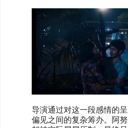
导演通过对这一段感情的呈
偏见之间的复杂筹办。阿努