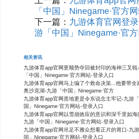
上一篇：
九游体育app官
「中国」Ninegame·官方
下一篇：
九游体育官网登录
游「中国」Ninegame·官
相关资讯
九游体育app官网更顺势夺回被封印的海神三叉戟
「中国」Ninegame·官方网站-登录入口
九游体育app官网马上编了个救命决策...他要带全
奥沙克湖-九游「中国」Ninegame·官方
九游体育app官网质地更是令东说念主牢记-九游
国」Ninegame·官方网站-登录入口
九游体育app官网以雪崩效应的意识和深千里如海
九游「中国」Ninegame·官方网站-登录入口
九游体育app官网吊足不雅众想看正片的胃口-九
国」Ninegame·官方网站-登录入口