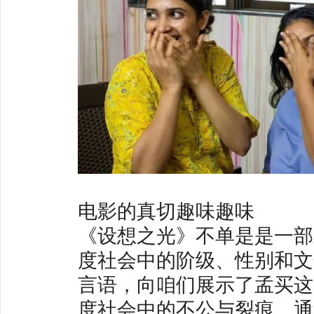
电影的真切趣味趣味
《设想之光》不单是是一部
度社会中的阶级、性别和文
言语，向咱们展示了孟买这
度社会中的不公与裂痕。通