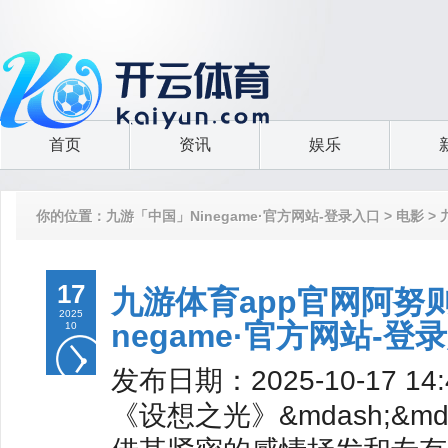
首页
资讯
娱乐
你的位置：
九游「中国」Ninegame·官方网站-登录入口
>
电影
> 
17
九游体育app官网阿努
2025
negame·官方网站-登
10
发布日期：2025-10-17 1
《设想之光》&mdash;&