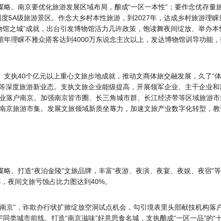
谋略。南京要优化旅游发展区域布局，酿成“一区一本性”；要作念优存量
度5A级旅游景区。作念大乡村本性旅游，到2027年，达成乡村旅游理睬量
博物馆之城”成就，出台引发博物馆活力几许政策，饱读舞夜间绽放、举办
馆年理睬不雅众搭客达到4000万东说念主次以上，发达博物馆训导功能
略。支执40个亿元以上重心文旅步地成就，推动文商体旅交融发展，久了“
”等深度旅游新业态。支执文旅企业能级提高，开展领军企业、主干企业和
业落户南京。加强南京皆市圈、长三角城市群、长江经济带等区域旅游市
南京旅游市集。发展文旅领域新质坐蓐力，加速文旅产业数字化转型，教诲
谋略。打造“夜泊金陵”文旅品牌，丰富“夜游、夜演、夜宴、夜娱、夜宿”
年，夜间文旅亏蚀占比力图达到40%。
技游南京”，诈欺办行状扩掀绽放空洞试点机会，勾引境表里头部献技机构落
同类城市前线。打造“南京滋味”好意思食名城，支执酿成“一区一品”的“十