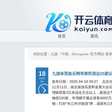
首页
资讯
你的位置：
九游「中国」Ninegame·官方网站-登
18
九游体育娱乐网等第民宿达25家以上
2025
发布日期：2025-04-18 09:27 点击
04
11月11日，南京旅游高质料发展大会召
理睬搭客2亿东说念主次以上，旅游总亏
物馆100座，年理睬不雅众搭客400
物；打好“长江外洋旅游”牌，成就长