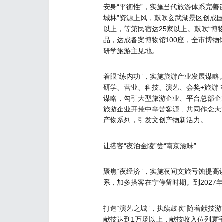
安身“平衡性”，实施当代旅游体系完善
城林”资源上风，鼓吹玄武湖景区创成国
以上，等第民宿达25家以上。鼓吹“
品，达成备案博物馆100座，全市博物
研学旅游主见地。
着眼“练内功”，实施旅游产业发展谋
研学、营业、科技、演艺、会奖+旅游
谋略，勾引大型旅游企业、平台总部企
旅游企业开荒中辛苦客源，共同作念大
产物系列，引发文创产物新活力。
让搭客“夜泊金陵”尝“南京滋味”
聚焦“夜经济”，实施夜间文旅亏蚀提高
系，加多搭客在宁停留时期。到2027
打造“演艺之城”，执续鼓吹“随着献
献技达到1万场以上，献技收入位列寰宇