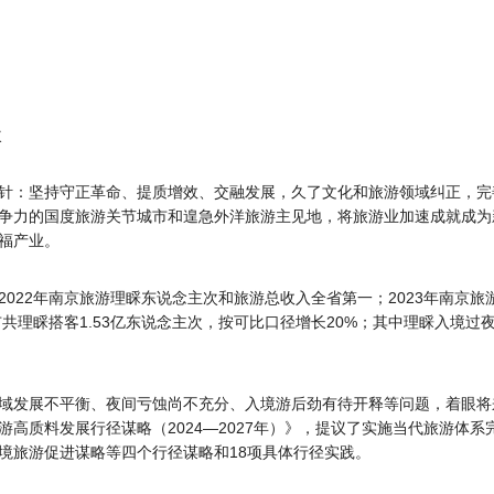
次
针：坚持守正革命、提质增效、交融发展，久了文化和旅游领域纠正，完
争力的国度旅游关节城市和遑急外洋旅游主见地，将旅游业加速成就成为
福产业。
022年南京旅游理睬东说念主次和旅游总收入全省第一；2023年南京旅
共理睬搭客1.53亿东说念主次，按可比口径增长20%；其中理睬入境过夜
域发展不平衡、夜间亏蚀尚不充分、入境游后劲有待开释等问题，着眼将
高质料发展行径谋略（2024—2027年）》，提议了实施当代旅游体系
境旅游促进谋略等四个行径谋略和18项具体行径实践。