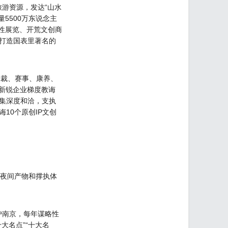
旅游资源，发达“山水
5500万东说念主
本性展览、开荒文创商
，打造国表里著名的
体裁、赛事、康养、
新锐企业梯度教诲
集深度和洽，支执
10个原创IP文创
等夜间产物和撑执体
户南京，每年谋略性
大名点”“十大名