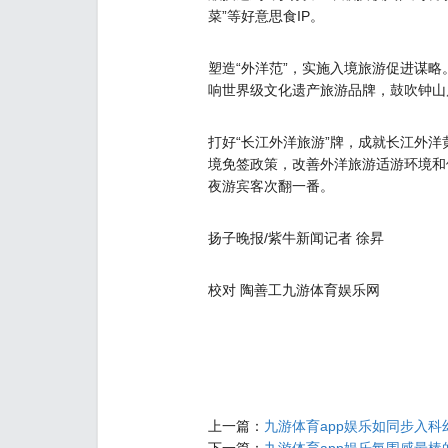
菜”等好意思食IP。
塑造“外洋范”，实施入境旅游促进谋
响世界级文化遗产旅游品牌，鼓吹钟山
打好“长江外洋旅游”牌，成就长江外
境免签政策，改善外洋旅游适游环境和
夜游宾客次翻一番。
扬子晚报/紫牛新闻记者 徐昇
校对 陶善工九游体育娱乐网
上一篇：
九游体育app娱乐如同步入科幻