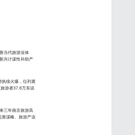
善当代旅游业体
新兴计谋性补助产
游执续火爆，位列寰
旅游者37.8万东说
来三年南京旅游高
完善谋略、旅游产业