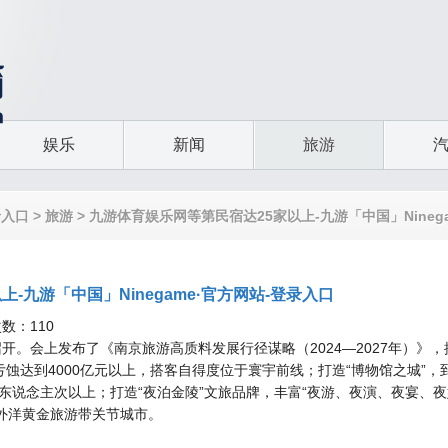
娱乐
新闻
旅游
录入口
>
旅游
> 九游体育娱乐网等第民宿达25家以上-九游「中国」Nineg
-九游「中国」Ninegame·官方网站-登录入口
次数：110
开。会上发布了《南京旅游高质料发展行径谋略（2024—2027年）》，提
蚀达到4000亿元以上，搭客自得度位于寰宇前线；打造“博物馆之城”，到
0万东说念主次以上；打造“夜泊金陵”文旅品牌，丰富“夜游、夜演、夜宴、
江外洋黄金旅游带关节城市。